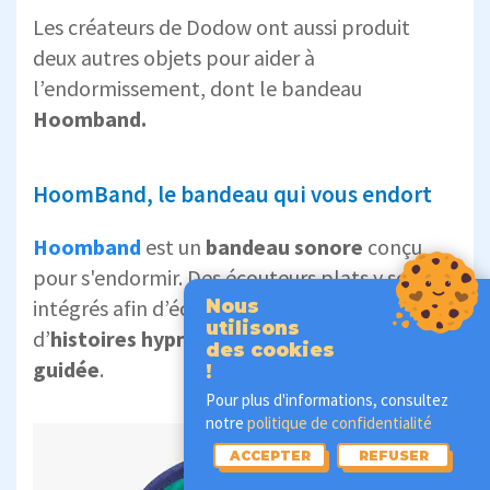
Les créateurs de Dodow ont aussi produit
deux autres objets pour aider à
l’endormissement, dont le bandeau
Hoomband.
HoomBand, le bandeau qui vous endort
Hoomband
est un
bandeau sonore
conçu
pour s'endormir. Des écouteurs plats y sont
intégrés afin d’écouter plus de 20 h
Nous
utilisons
d’
histoires hypnotiques
et de
méditation
des cookies
guidée
.
!
Pour plus d'informations, consultez
notre
politique de confidentialité
ACCEPTER
REFUSER