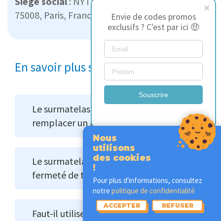
Siège social
: NYTE, 60 Rue Francois IER
75008, Paris, France
Envie de codes promos
exclusifs ? C'est par ici 🤑
En savoir plus sur le sujet (FAQ)
Souscrire
Le surmatelas Nyte Tonic peut-il
remplacer un matelas usé ?
Nous
utilisons
des cookies
Le surmatelas Tonic modifie-t-il la
!
fermeté de tous les matelas ?
Pour plus d'informations, consultez
notre
politique de confidentialité
ACCEPTER
REFUSER
Faut-il utiliser un protège-matelas