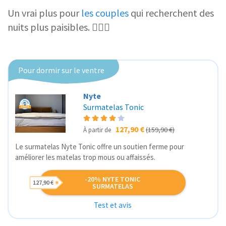
Un vrai plus pour
les couples
qui recherchent des
nuits plus paisibles. 👩‍❤️‍👨
Pour dormir sur le ventre
Nyte
Surmatelas Tonic
127,90 €
(159,90 €)
À partir de
Le surmatelas Nyte Tonic offre un soutien ferme pour
améliorer les matelas trop mous ou affaissés.
-20% NYTE TONIC
127,90 €
SURMATELAS
Test et avis