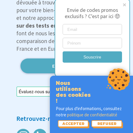
dévouée à trouver les meilleurs produits
pour votre bien-être : notre expertise
Envie de codes promos
exclusifs ? C'est par ici 🤑
et notre approche indépendante
basée
sur des tests en conditions réelles
,
font de nous les leaders de la
comparaison de produits de literie en
France et en Europe.
Souscrire
En savoir plus
Nous
utilisons
des cookies
!
Pour plus d'informations, consultez
notre
politique de confidentialité
Retrouvez-nous sur
ACCEPTER
REFUSER