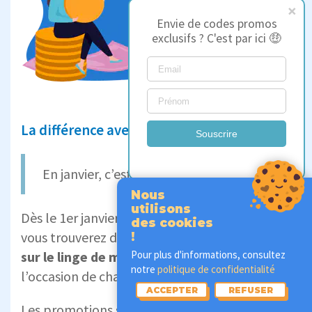
Envie de codes promos
exclusifs ? C'est par ici 🤑
La différence avec le mois du Blanc
Souscrire
En janvier, c’est le
Mois du Blanc
!
Nous
utilisons
Dès le 1er janvier, et pendant tout le mois,
des cookies
vous trouverez de
nombreuses réductions
!
sur le linge de maison et le
linge de lit
. C’est
Pour plus d'informations, consultez
notre
politique de confidentialité
l’occasion de changer de décoration !
ACCEPTER
REFUSER
Les promotions s’appliquent sur les taies