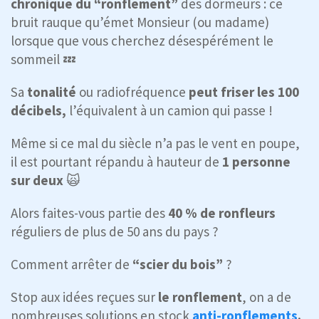
chronique du “ronflement”
des dormeurs : ce
bruit rauque qu’émet Monsieur (ou madame)
lorsque que vous cherchez désespérément le
sommeil 💤
Sa
tonalité
ou radiofréquence
peut friser les 100
décibels,
l’équivalent à un camion qui passe !
Même si ce mal du siècle n’a pas le vent en poupe,
il est pourtant répandu à hauteur de
1 personne
sur deux
🙀
Alors faites-vous partie des
40 % de ronfleurs
réguliers de plus de 50 ans du pays ?
Comment arrêter de
“scier du bois”
?
Stop aux idées reçues sur
le ronflement
, on a de
nombreuses solutions en stock
anti-ronflements
.