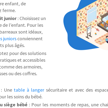
tre enfant, de
z ferme.
it junior
: Choisissez un
e de l'enfant. Pour les
 à barreaux sont idéaux,
ts juniors
conviennent
ts plus âgés.
ptez pour des solutions
atiques et accessibles
, comme des armoires,
ses ou des coffres.
: Une
table à langer
sécuritaire et avec des espa
ur les soins du bébé.
u siège bébé
: Pour les moments de repas, une chai