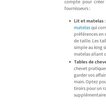
compte pour créer u
fournisseurs :
Lit et matelas
:
matelas
qui cor
préférences en 
de taille. Les ta
simple au king s
matelas allant 
Tables de chev
chevet pratiques
garder vos affai
main. Optez pou
tiroirs pour un
supplémentaire