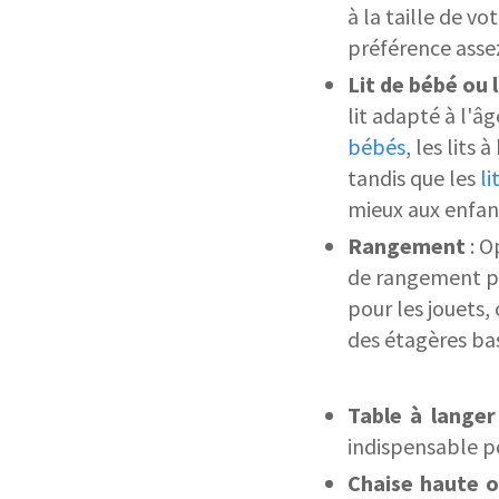
à la taille de vo
préférence asse
Lit de bébé ou l
lit adapté à l'âg
bébés
, les lits
tandis que les
li
mieux aux enfan
Rangement
: O
de rangement pr
pour les jouets
des étagères bas
Table à langer
indispensable po
Chaise haute o