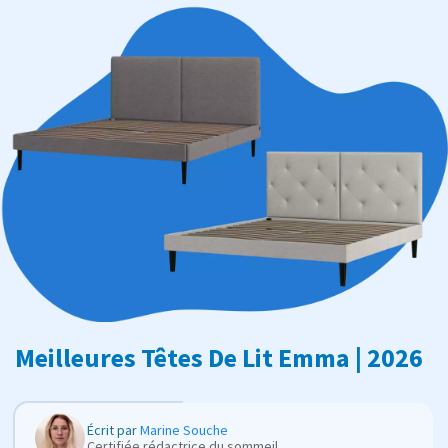
Meilleures Têtes De Lit Emma | 2026
Écrit par
Marine Souche
Certifiée rédactrice du sommeil