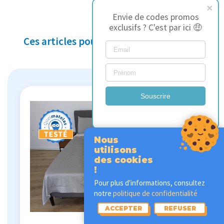
Envie de codes promos
exclusifs ? C'est par ici 🤑
Ces articles pourraient vous intéresser
Souscrire
Nous
utilisons
des cookies
!
Pour plus d'informations, consultez
notre
politique de confidentialité
ACCEPTER
REFUSER