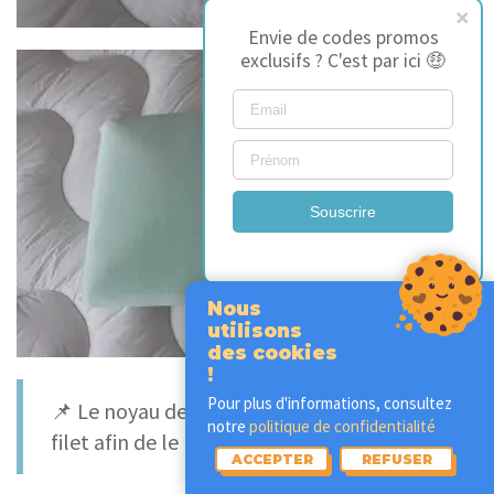
Envie de codes promos
exclusifs ? C'est par ici 🤑
Souscrire
Nous
utilisons
des cookies
!
Pour plus d'informations, consultez
📌 Le noyau de mousse est entouré d’un
notre
politique de confidentialité
filet afin de le protéger des dommages.
ACCEPTER
REFUSER