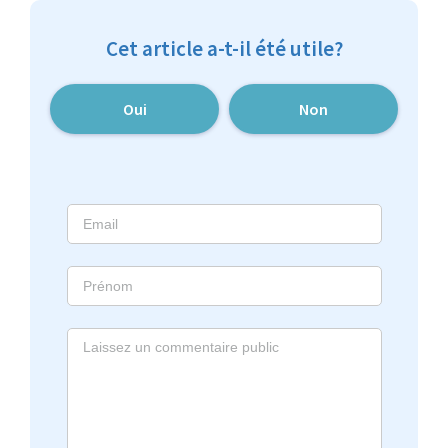
Cet article a-t-il été utile?
Oui
Non