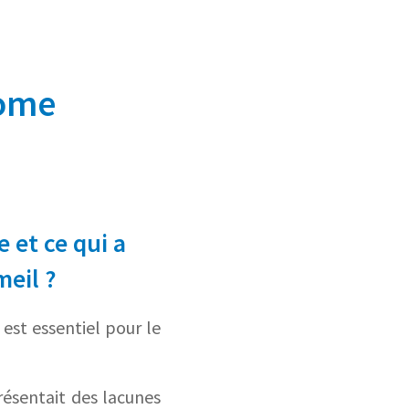
lome
 et ce qui a
meil ?
est essentiel pour le
résentait des lacunes