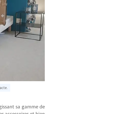
acte.
argissant sa gamme de
les accessoires et bien