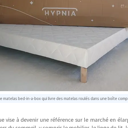
 matelas bed-in-a-box qui livre des matelas roulés dans une boîte comp
ue vise à devenir une référence sur le marché en él
ers du sommeil, y compris le mobilier, le linge de lit, 