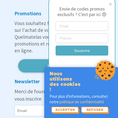
Envie de codes promos
Promotions
exclusifs ? C'est par ici 🤑
Vous souhaitez faire des économies
sur l'achat de votre matelas ?
Quelmatelas vous propose les meilleures
promotions et réductions sur les matelas
en ligne.
Souscrire
Promotions
Nous
utilisons
Newsletter
des cookies
!
Merci de fournir votre adresse mail pour
Pour plus d'informations, consultez
vous inscrire
notre
politique de confidentialité
ACCEPTER
REFUSER