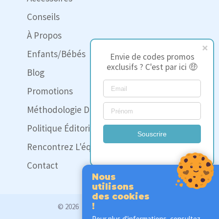
Conseils
À Propos
Enfants/Bébés
Envie de codes promos
exclusifs ? C'est par ici 🤑
Blog
Promotions
Méthodologie Des Tests
Politique Éditoriale
Souscrire
Rencontrez L'équipe
Contact
Nous
utilisons
des cookies
!
© 2026
www.quelmatelas.fr
Pour plus d'informations, consultez