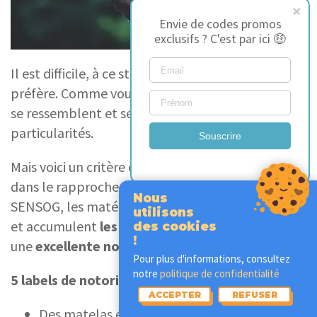
Envie de codes promos
exclusifs ? C'est par ici 🤑
Il est difficile, à ce stade, de vous dire celui qu’on
préfère. Comme vous le voyez, les deux modèles
se ressemblent et se différencient par de belles
particularités.
Souscrire
Mais voici un critère qui pourra faire la différence
dans le rapprochement entre HYPNIA ou
Nous
SENSOG, les matériaux SensoG sont tous certifiés
utilisons
et accumulent
les labels de qualité
qui lui valent
des cookies
!
une
excellente notoriété
en Europe :
Pour plus d'informations, consultez
notre
politique de confidentialité
5 labels de notoriété qualifiée :
ACCEPTER
REFUSER
Des matelas écologiques grâce à l
’Écolabel