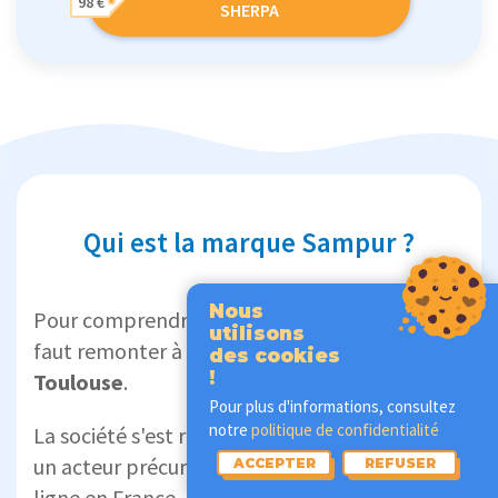
98 €
SHERPA
Qui est la marque Sampur ?
Nous
Pour comprendre le succès de l'enseigne, il
utilisons
faut remonter à sa création en
2007 près de
des cookies
!
Toulouse
.
Pour plus d'informations, consultez
notre
politique de confidentialité
La société s'est rapidement imposée comme
un acteur précurseur de la vente de literie en
ACCEPTER
REFUSER
ligne en France.