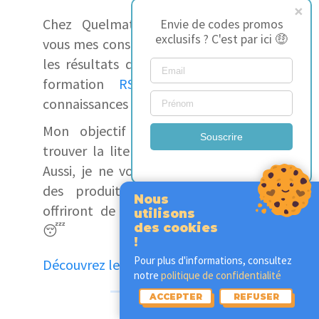
Chez Quelmatelas, je partage avec
Envie de codes promos
exclusifs ? C'est par ici 🤑
vous mes conseils, mes découvertes et
les résultats de nos tests. Grâce à la
formation
RSPH
, j'ai acquis des
connaissances solides sur le sommeil.
Mon objectif est de vous aider à
Souscrire
trouver la literie qui vous conviendra.
Aussi, je ne vous recommanderai que
des produits de qualité qui vous
Nous
offriront de belles nuits de sommeil
utilisons
des cookies
😴
!
Pour plus d'informations, consultez
Découvrez le reste de l'équipe
notre
politique de confidentialité
ACCEPTER
REFUSER