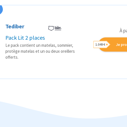
Tediber
À p
Pack Lit 2 places
Je pro
1.049 €
Le pack contient un matelas, sommier,
protège matelas et un ou deux oreillers
offerts.