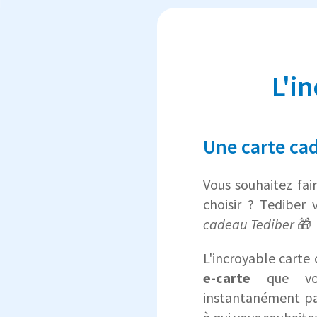
L'i
Une carte cad
Vous souhaitez fai
choisir ? Tediber
cadeau Tediber
🎁
L'incroyable carte
e-carte
que vou
instantanément pa