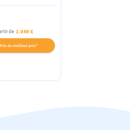
artir de
1.049 €
fite du meilleur prix*