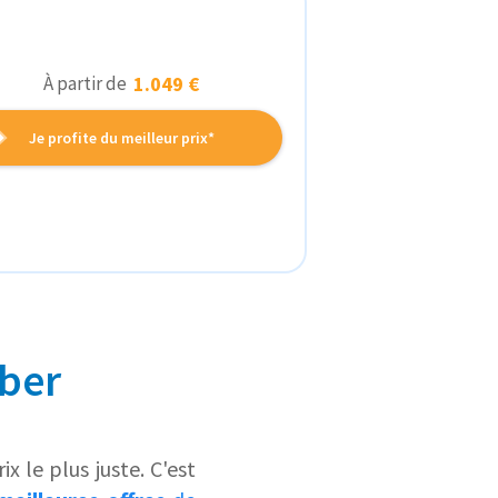
À partir de
1.049 €
Je profite du meilleur prix*
iber
x le plus juste. C'est