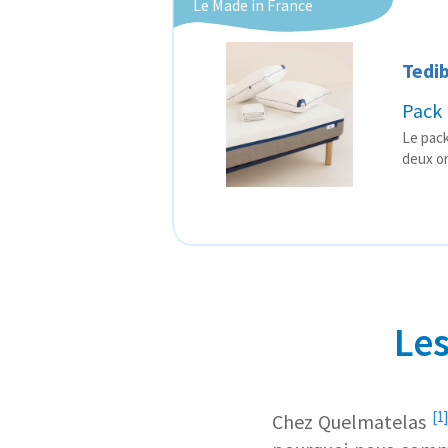
Le Made in France
Tedi
Pack 
Le pack
deux or
Les
[1]
Chez
Quelmatelas