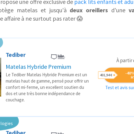
propose une offre exclusive de
pack lits enfants et adu
otège matelas et jusqu'à
deux oreillers
d'une
v
 affaire à ne surtout pas rater 😱
Tediber
À partir
Matelas Hybride Premium
-40
Le Tediber Matelas Hybride Premium est un
401,94 €
H
matelas haut de gamme, pensé pour offrir un
confort mi-ferme, un excellent soutien du
Test et avis s
dos et une très bonne indépendance de
couchage.
logies
Tediber