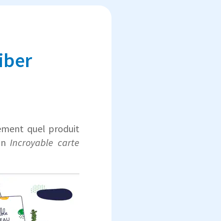
iber
tement quel produit
on
Incroyable carte