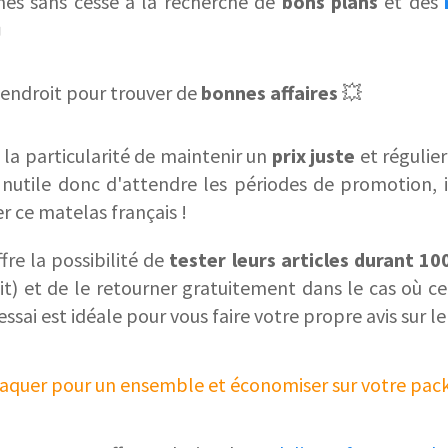
es sans cesse à la recherche de
bons plans
et des
️
 endroit pour trouver de
bonnes affaires
💥
 la particularité de maintenir un
prix juste
et régulier
Inutile donc d'attendre les périodes de promotion, i
 ce matelas français !
ffre la possibilité de
tester leurs articles durant 10
lit) et de le retourner gratuitement dans le cas où ce
essai est idéale pour vous faire votre propre avis sur l
aquer pour un ensemble et économiser sur votre pack 