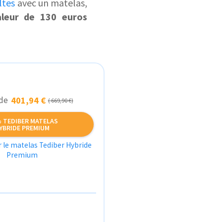
ltes
avec un matelas,
aleur de 130 euros
 de
401,94 €
( 669,90 €)
% TEDIBER MATELAS
YBRIDE PREMIUM
ur le matelas Tediber Hybride
Premium