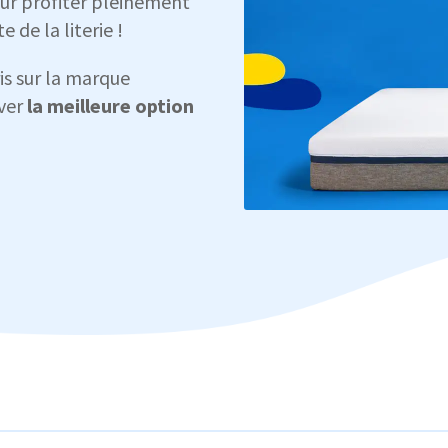
our profiter pleinement
 de la literie !
is sur la marque
uver
la meilleure option